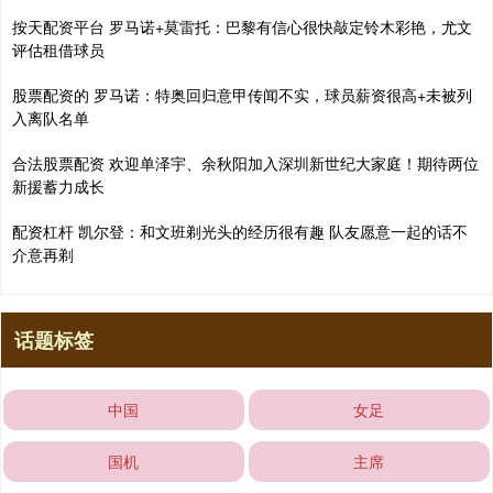
按天配资平台 罗马诺+莫雷托：巴黎有信心很快敲定铃木彩艳，尤文
评估租借球员
股票配资的 罗马诺：特奥回归意甲传闻不实，球员薪资很高+未被列
入离队名单
合法股票配资 欢迎单泽宇、余秋阳加入深圳新世纪大家庭！期待两位
新援蓄力成长
配资杠杆 凯尔登：和文班剃光头的经历很有趣 队友愿意一起的话不
介意再剃
话题标签
中国
女足
国机
主席