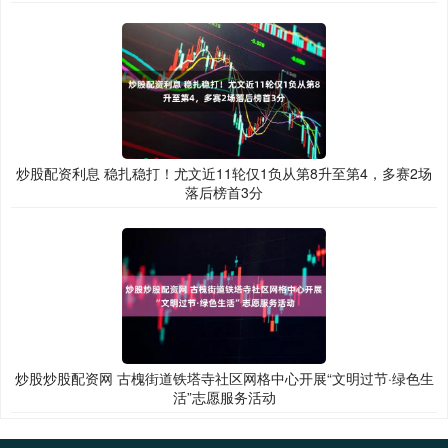
炒股配资利息 稳扎稳打！尤文近11轮仅1负从第8升至第4，多赛2场
落后榜首3分
炒股炒股配资网 古槐街道铁塔寺社区网格中心开展“文明过节·绿色生
活”志愿服务活动