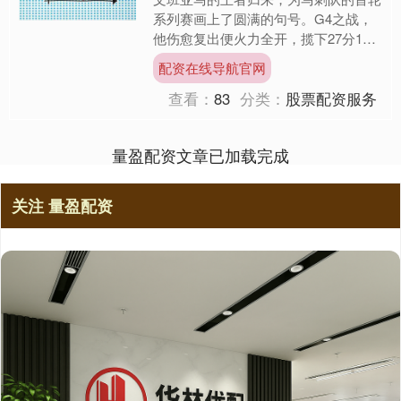
系列赛画上了圆满的句号。G4之战，
他伤愈复出便火力全开，揽下27分11
篮板4抢断7盖帽的豪华数据，单场抢
配资在线导航官网
断与盖帽总和高达11次....
查看：
83
分类：
股票配资服务
量盈配资文章已加载完成
关注 量盈配资