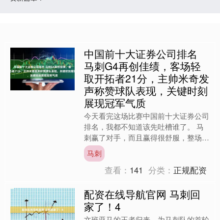
中国前十大证券公司排名
马刺G4再创佳绩，客场轻
取开拓者21分，主帅米奇发
声称赞球队表现，关键时刻
展现冠军气质
今天看完这场比赛中国前十大证券公司
排名，我都不知道该先吐槽谁了。 马
刺赢了对手，而且赢得很舒服，整场比
赛都没有给对方一点试探的机会，赢了
马刺
21分。和之前几场比赛比....
查看：
141
分类：
正规配资
配资在线导航官网 马刺回
家了！4
文班亚马的王者归来，为马刺队的首轮